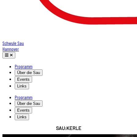
Schwule Sau
Hannover
Programm
Über die Sau
Events
Links
Programm
Über die Sau
Events
Links
SAU:KERLE