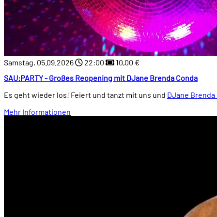
Samstag, 05.09.2026
22:00
10,00 €
SAU:PARTY - Großes Reopening mit DJane Brenda Conda
Es geht wieder los! Feiert und tanzt mit uns und
DJane Brenda
Mehr Informationen